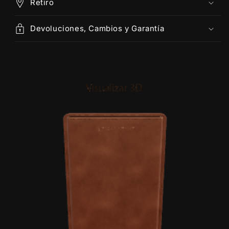
Retiro
Devoluciones, Cambios y Garantía
Abrir
elemento
multimedia
left
en
una
ventana
modal