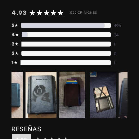
4.93
532 OPINIONES
5
★
496
4
★
34
3
★
1
2
★
0
1
★
1
RESEÑAS