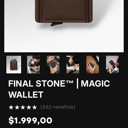
FINAL STONE™ | MAGIC
WALLET
532 reseñas
Precio
$1.999,00
habitual