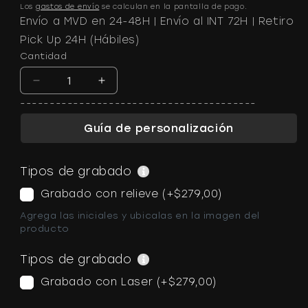
Los
gastos de envío
se calculan en la pantalla de pago.
Envío a MVD en 24-48H | Envío al INT 72H | Retiro
Pick Up 24H (Hábiles)
Cantidad
Reducir
Aumentar
cantidad
cantidad
----------------------------------------
para
para
Guía de personalización
Final
Final
Stone™
Stone™
|
|
Tipos de grabado
Magic
Magic
Wallet
Wallet
Grabado con relieve (+
$279,00
)
Agrega las iniciales y ubicalas en la imagen del
producto
Tipos de grabado
Grabado con Laser (+
$279,00
)