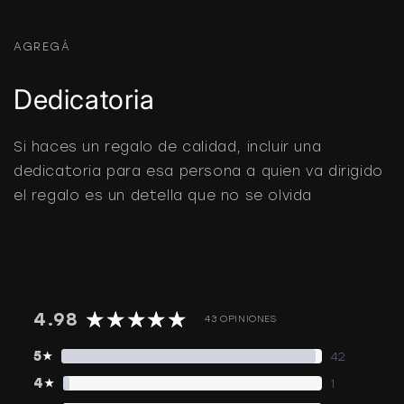
AGREGÁ
Dedicatoria
Si haces un regalo de calidad, incluir una
dedicatoria para esa persona a quien va dirigido
el regalo es un detella que no se olvida
4.98
43 OPINIONES
5
★
42
4
★
1