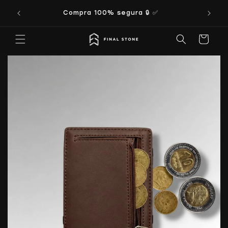
Ir
directamente
Compra 100% segura 🔒 ✅
al contenido
Carrito