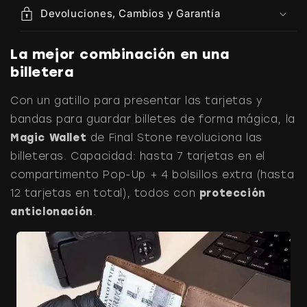
Devoluciones, Cambios y Garantía
La mejor combinación en una
billetera
Con un gatillo para presentar las tarjetas y
bandas para guardar billetes de forma mágica, la
Magic Wallet
de Final Stone revoluciona las
billeteras. Capacidad: hasta 7 tarjetas en el
compartimento Pop-Up + 4 bolsillos extra (hasta
12 tarjetas en total), todos con
protección
anticlonación
.