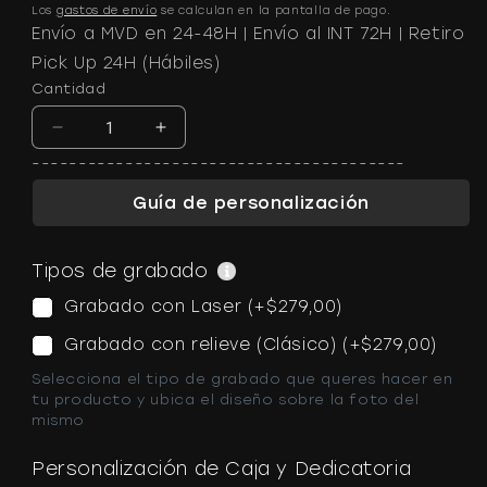
Los
gastos de envío
se calculan en la pantalla de pago.
Envío a MVD en 24-48H | Envío al INT 72H | Retiro
Pick Up 24H (Hábiles)
Cantidad
Reducir
Aumentar
cantidad
cantidad
----------------------------------------
para
para
Guía de personalización
Final
Final
Stone™
Stone™
|
|
Tipos de grabado
Magic
Magic
Wallet
Wallet
Grabado con Laser (+
$279,00
)
Coin
Coin
Grabado con relieve (Clásico) (+
$279,00
)
Selecciona el tipo de grabado que queres hacer en
tu producto y ubica el diseño sobre la foto del
mismo
Personalización de Caja y Dedicatoria