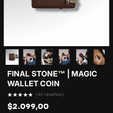
FINAL STONE™ | MAGIC
WALLET COIN
43 reseñas
Precio
$2.099,00
habitual