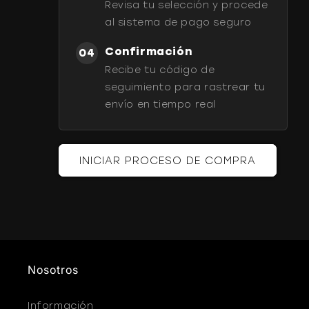
Revisa tu selección y procede
al sistema de pago seguro
Confirmación
04
Recibe tu código de
seguimiento para rastrear tu
envío en tiempo real
INICIAR PROCESO DE COMPRA
Nosotros
Información